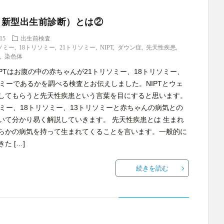
T（新型出生前診断）とは②
.15
出生前検査
ソミー
,
18トリソミー
,
21トリソミー
,
NIPT
,
ダウン症
,
先天性疾患
,
断
,
染色体
IPTはお腹の中の赤ちゃんが21トリソミー、18トリソミー、
ソミーであるかを調べる検査とお伝えしました。NIPTとウェ
してもらうと先天性疾患という言葉を目にすると思います。
ソミー、18トリソミー、13トリソミーと赤ちゃんの病気との
いて分かり易く解説していきます。 先天性疾患とは 生まれ
らかの病気を持って生まれてくることを言います。一般的に
た […]
続きを読む