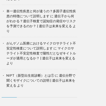
単一遺伝性疾患と何が違うの？多因子遺伝性疾
患の特徴について説明します
に
遺伝子から何
がわかる？遺伝子検査で認知症の発症やリスク
を予測できるのか？ | 遺伝子は未来を変える
よ
り
がんゲノム医療におけるマイクロサテライト不
安定性検査について説明します
に
マイクロサ
テライト不安定性検査で陽性だとなぜキイトル
ーダが適用となるか？ | 遺伝子は未来を変える
より
NIPT（新型出生前診断）とは①
に
遺伝分野で
聞くモザイクについての説明 | 遺伝子は未来を
変える
より