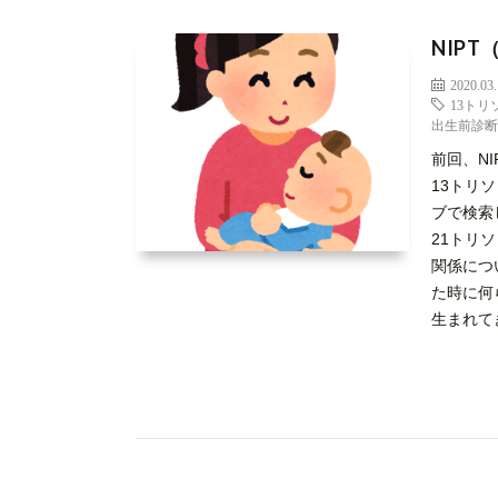
NIP
2020.03
13トリ
出生前診
前回、N
13トリ
ブで検索
21トリ
関係につ
た時に何
生まれてき