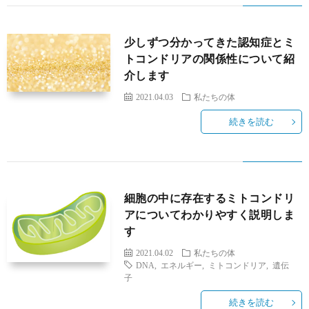
少しずつ分かってきた認知症とミ
トコンドリアの関係性について紹
介します
2021.04.03
私たちの体
続きを読む
細胞の中に存在するミトコンドリ
アについてわかりやすく説明しま
す
2021.04.02
私たちの体
DNA
,
エネルギー
,
ミトコンドリア
,
遺伝
子
続きを読む