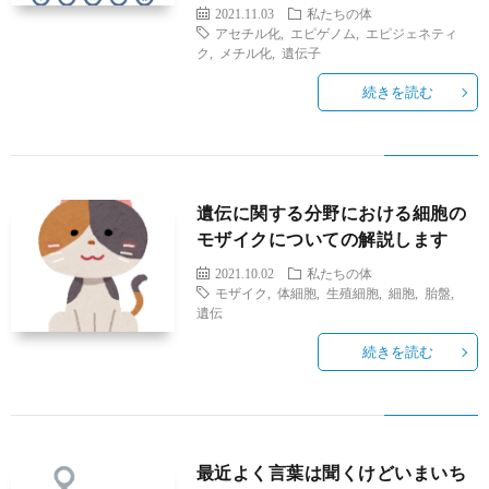
2021.11.03
私たちの体
アセチル化
,
エピゲノム
,
エピジェネティ
ク
,
メチル化
,
遺伝子
続きを読む
遺伝に関する分野における細胞の
モザイクについての解説します
2021.10.02
私たちの体
モザイク
,
体細胞
,
生殖細胞
,
細胞
,
胎盤
,
遺伝
続きを読む
最近よく言葉は聞くけどいまいち