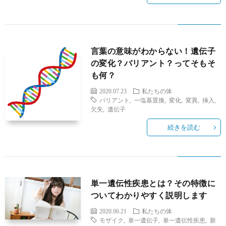
言葉の意味がわからない！遺伝子
の変化？バリアント？ってそもそ
も何？
2020.07.23
私たちの体
バリアント
,
一塩基置換
,
変化
,
変異
,
挿入
,
欠失
,
遺伝子
続きを読む
単一遺伝性疾患とは？その特徴に
ついてわかりやすく説明します
2020.06.21
私たちの体
モザイク
,
単一遺伝子
,
単一遺伝性疾患
,
新