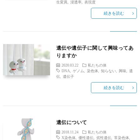
生変異
,
浸透率
,
表現度
続きを読む
遺伝や遺伝子に関して興味ってあ
りますか
2020.03.22
私たちの体
DNA
,
ゲノム
,
染色体
,
知らない
,
興味
,
遺
伝
,
遺伝子
続きを読む
遺伝について
2018.11.24
私たちの体
X染色体
,
優性遺伝
,
劣性遺伝
,
常染色体
,