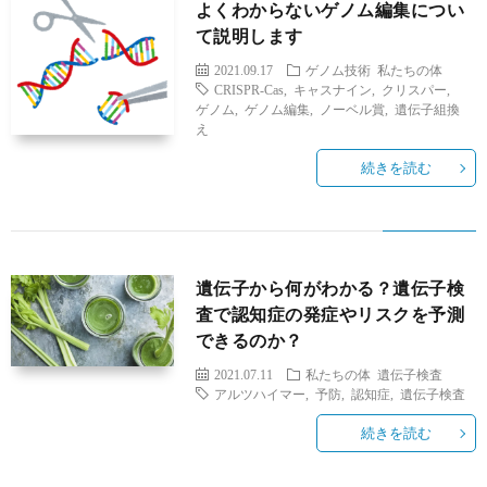
よくわからないゲノム編集につい
て説明します
2021.09.17
ゲノム技術
私たちの体
CRISPR-Cas
,
キャスナイン
,
クリスパー
,
ゲノム
,
ゲノム編集
,
ノーベル賞
,
遺伝子組換
え
続きを読む
遺伝子から何がわかる？遺伝子検
査で認知症の発症やリスクを予測
できるのか？
2021.07.11
私たちの体
遺伝子検査
アルツハイマー
,
予防
,
認知症
,
遺伝子検査
続きを読む