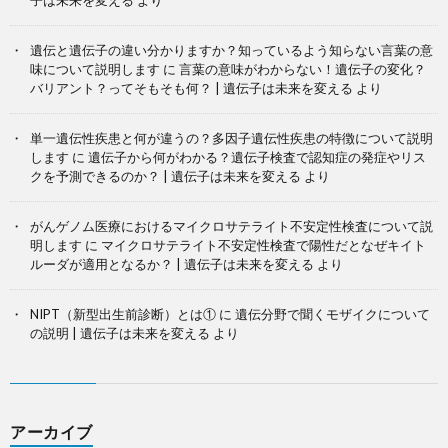
子は未来を変える
より
遺伝と遺伝子の違い分かりますか？知っているよう知らない言葉の意
味について説明します
に
言葉の意味がわからない！遺伝子の変化？
バリアント？ってそもそも何？ | 遺伝子は未来を変える
より
単一遺伝性疾患と何が違うの？多因子遺伝性疾患の特徴について説明
します
に
遺伝子から何がわかる？遺伝子検査で認知症の発症やリス
クを予測できるのか？ | 遺伝子は未来を変える
より
がんゲノム医療におけるマイクロサテライト不安定性検査について説
明します
に
マイクロサテライト不安定性検査で陽性だとなぜキイト
ルーダが適用となるか？ | 遺伝子は未来を変える
より
NIPT（新型出生前診断）とは①
に
遺伝分野で聞くモザイクについて
の説明 | 遺伝子は未来を変える
より
アーカイブ