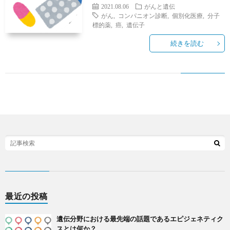
2021.08.06
がんと遺伝
がん
,
コンパニオン診断
,
個別化医療
,
分子
標的薬
,
癌
,
遺伝子
続きを読む
最近の投稿
遺伝分野における最先端の話題であるエピジェネティク
スとは何か？